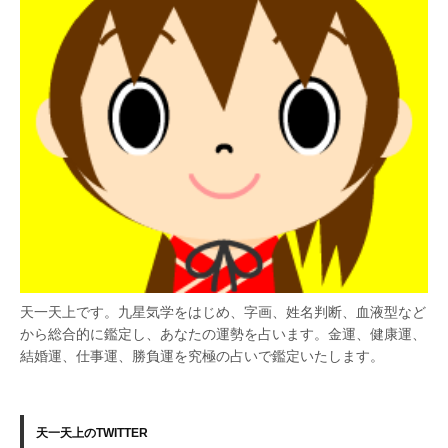
天一天上です。九星気学をはじめ、字画、姓名判断、血液型など
から総合的に鑑定し、あなたの運勢を占います。金運、健康運、
結婚運、仕事運、勝負運を究極の占いで鑑定いたします。
天一天上のTWITTER