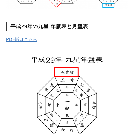
平成29年の九星 年版表と月盤表
PDF版はこちら