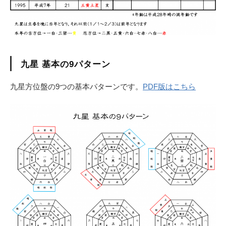
九星 基本の9パターン
九星方位盤の9つの基本パターンです。
PDF版はこちら