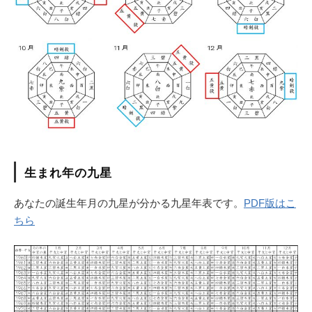
生まれ年の九星
あなたの誕生年月の九星が分かる九星年表です。
PDF版はこ
ちら