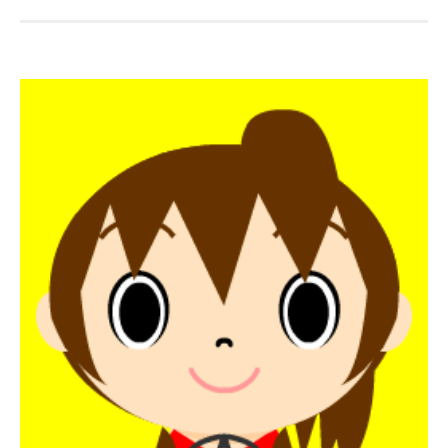
ナ
ビ
ゲ
ー
シ
ョ
ン