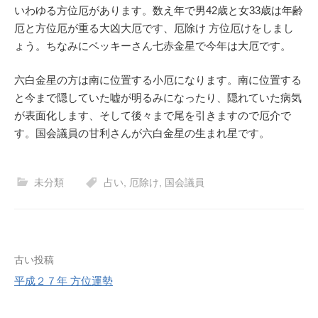
いわゆる方位厄があります。数え年で男42歳と女33歳は年齢
厄と方位厄が重る大凶大厄です、厄除け 方位厄けをしまし
ょう。ちなみにベッキーさん七赤金星で今年は大厄です。
六白金星の方は南に位置する小厄になります。南に位置する
と今まで隠していた嘘が明るみになったり、隠れていた病気
が表面化します、そして後々まで尾を引きますので厄介で
す。国会議員の甘利さんが六白金星の生まれ星です。
未分類
占い
,
厄除け
,
国会議員
古い投稿
投
平成２７年 方位運勢
稿