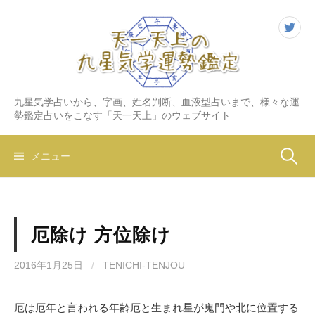
コ
ン
T
テ
ン
ツ
へ
九星気学占いから、字画、姓名判断、血液型占いまで、様々な運
ス
勢鑑定占いをこなす「天一天上」のウェブサイト
キ
ッ
検
メニュー
プ
索:
厄除け 方位除け
2016年1月25日
/
TENICHI-TENJOU
厄は厄年と言われる年齢厄と生まれ星が鬼門や北に位置する